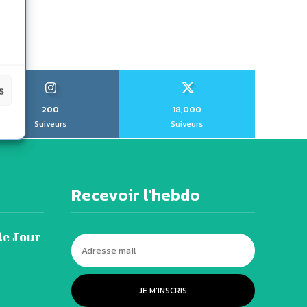
s
200
18,000
Suiveurs
Suiveurs
Recevoir l'hebdo
le Jour
JE M'INSCRIS