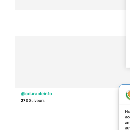
@cdurableinfo
273
Suiveurs
No
ac
am
au