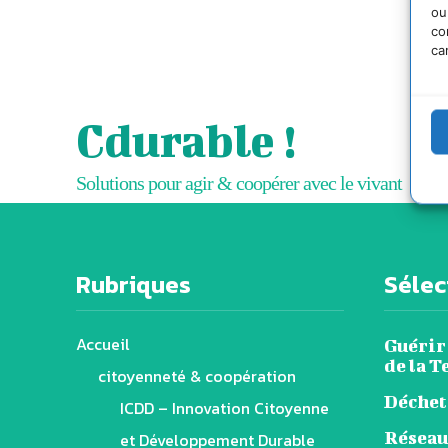
ou
co
ca
Cdurable !
Solutions pour agir & coopérer avec le vivant
Rubriques
Sélect
Accueil
Guérir 
de la T
citoyenneté & coopération
Déchets
ICDD – Innovation Citoyenne
Réseau
et Développement Durable