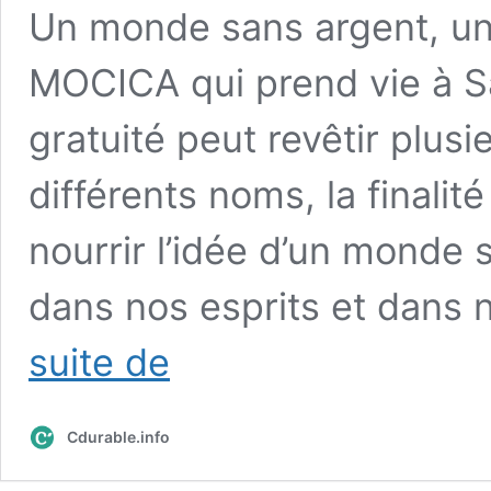
Un monde sans argent, un
MOCICA qui prend vie à S
gratuité peut revêtir plus
différents noms, la finalit
nourrir l’idée d’un monde 
dans nos esprits et dans 
Un
suite de
monde
sans
argent
Cdurable.info
inspire
partage
et