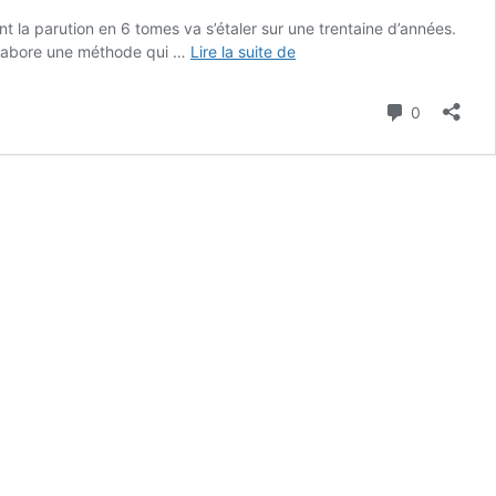
t la parution en 6 tomes va s’étaler sur une trentaine d’années.
La
 élabore une méthode qui …
Lire la suite de
méthode
de
Commenta
0
la
Méthode
:
concentré
de
la
recherche,
de
la
pensée
et
de
l’œuvre
de
la
vie
d’Edgard